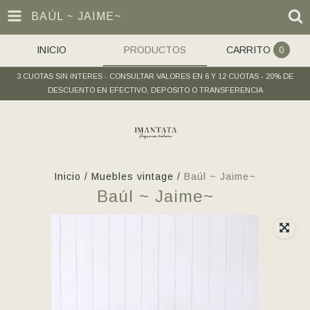
BAÚL ~ JAIME~
INICIO
PRODUCTOS
CARRITO
0
3 CUOTAS SIN INTERES - CONSULTAR VALORES EN 6 Y 12 CUOTAS - 20% DE
DESCUENTO EN EFECTIVO, DEPOSITO O TRANSFERENCIA
Inicio
/
Muebles vintage
/
Baúl ~ Jaime~
Baúl ~ Jaime~