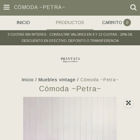
CÓMODA ~PETRA~
INICIO
PRODUCTOS
CARRITO
0
3 CUOTAS SIN INTERES - CONSULTAR VALORES EN 6 Y 12 CUOTAS - 20% DE
DESCUENTO EN EFECTIVO, DEPOSITO O TRANSFERENCIA
Inicio
/
Muebles vintage
/
Cómoda ~Petra~
Cómoda ~Petra~