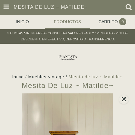
MESITA DE LUZ ~ MATILDE~
INICIO
PRODUCTOS
CARRITO
0
3 CUOTAS SIN INTERES - CONSULTAR VALORES EN 6 Y 12 CUOTAS - 20% DE
DESCUENTO EN EFECTIVO, DEPOSITO O TRANSFERENCIA
Inicio
/
Muebles vintage
/
Mesita de luz ~ Matilde~
Mesita De Luz ~ Matilde~